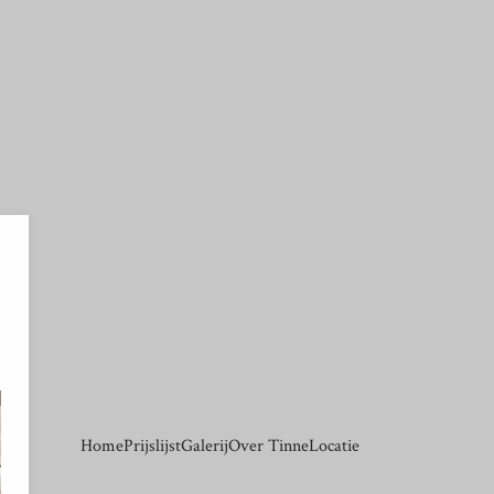
Your text goes here.
Home
Prijslijst
Galerij
Over Tinne
Locatie