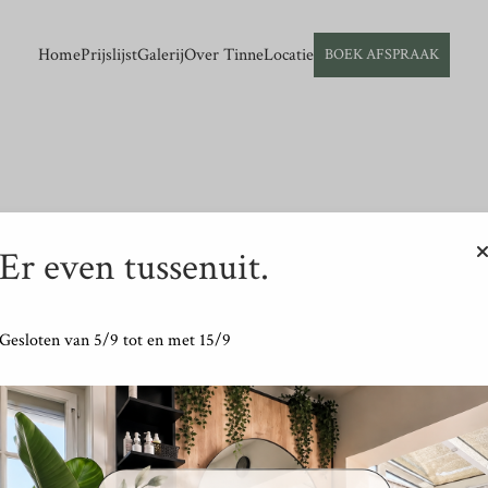
Your text goes here.
Home
Prijslijst
Galerij
Over Tinne
Locatie
BOEK AFSPRAAK
Er even tussenuit.
Not found
Gesloten van 5/9 tot en met 15/9